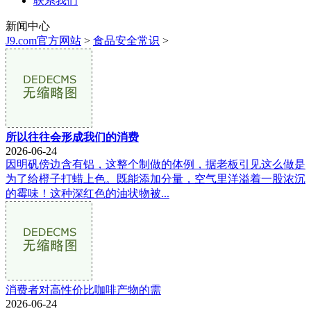
联系我们
新闻中心
J9.com官方网站
>
食品安全常识
>
所以往往会形成我们的消费
2026-06-24
因明矾傍边含有铝，这整个制做的体例，据老板引见这么做是
为了给橙子打蜡上色。既能添加分量，空气里洋溢着一股浓沉
的霉味！这种深红色的油状物被...
消费者对高性价比咖啡产物的需
2026-06-24